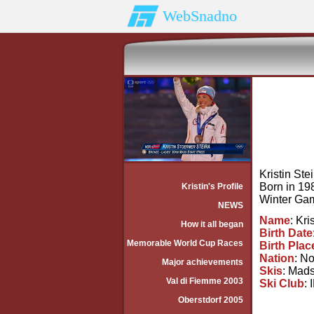
WebSnadno
Kristin Ste
Born in 19
Kristin's Profile
Winter Ga
NEWS
Name
: Kri
How it all began
Birth Date
Memorable World Cup Races
Birth Plac
Nation
: N
Major achievements
Skis
: Mad
Val di Fiemme 2003
Ski Club
: 
Oberstdorf 2005