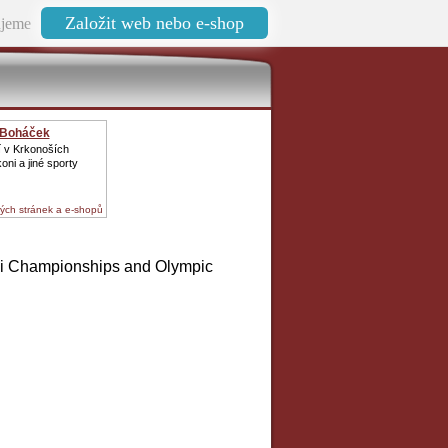
Založit web nebo e-shop
jeme
 Boháček
 v Krkonoších
oni a jiné sporty
ých stránek a e-shopů
Ski Championships and Olympic