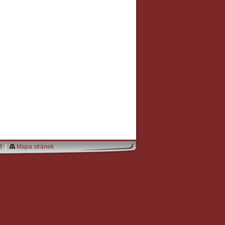
!
|
Mapa stránek