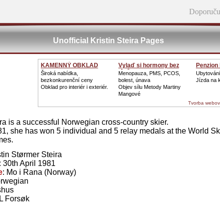
Doporuču
Unofficial Kristin Steira Pages
KAMENNÝ OBKLAD
Vylaď si hormony bez
Penzion
léků
Široká nabídka,
Menopauza, PMS, PCOS,
Ubytování
bezkonkurenční ceny
bolest, únava
Jízda na k
Obklad pro interiér i exteriér.
Objev sílu Metody Martiny
Mangové
Tvorba webov
ira is a successful Norwegian cross-country skier.
81, she has won 5 individual and 5 relay medals at the World 
mes.
stin Størmer Steira
: 30th April 1981
e
: Mo i Rana (Norway)
orwegian
shus
IL Forsøk